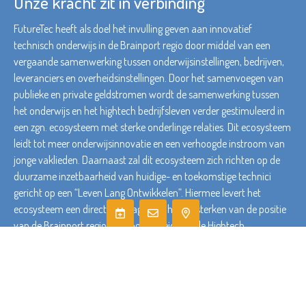
Onze kracht zit in verbinding
FutureTec heeft als doel het invulling geven aan innovatief
technisch onderwijs in de Brainport regio door middel van een
vergaande samenwerking tussen onderwijsinstellingen, bedrijven,
leveranciers en overheidsinstellingen. Door het samenvoegen van
publieke en private geldstromen wordt de samenwerking tussen
het onderwijs en het hightech bedrijfsleven verder gestimuleerd in
een zgn. ecosysteem met sterke onderlinge relaties. Dit ecosysteem
leidt tot meer onderwijsinnovatie en een verhoogde instroom van
jonge vaklieden. Daarnaast zal dit ecosysteem zich richten op de
duurzame inzetbaarheid van huidige- en toekomstige technici
gericht op een “Leven Lang Ontwikkelen”. Hiermee levert het
ecosysteem een directe bijdrage aan het versterken van de positie
van de Brainport regio als innovatieleider in de Hightech
Maakindustrie.
Voordelen van uw participatie