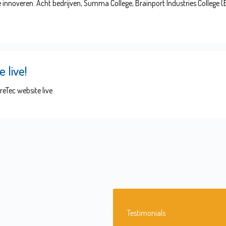
 innoveren. Acht bedrijven, Summa College, Brainport Industries College (B
 live!
eTec website live
e
Testimonials