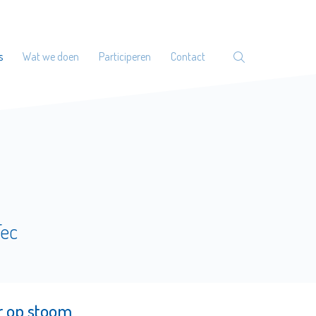
s
Wat we doen
Participeren
Contact
Tec
r op stoom