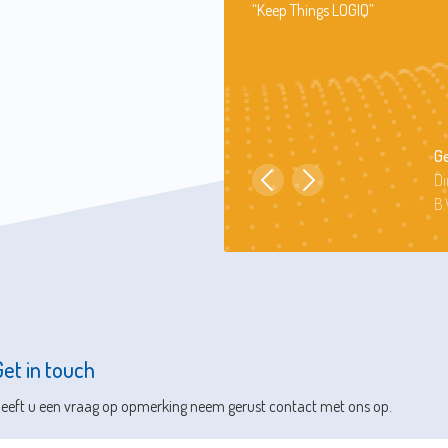
ienst met 5
“Keep Things LOGIQ”
64 dagen tegen
52.800
Maarten Kok
Ge
Applicatie Engineer
Di
HEIDENHAIN NEDERLAND
B.
Get in touch
eeft u een vraag op opmerking neem gerust contact met ons op.