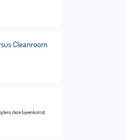
rsus Cleanroom
Tijdens deze bijeenkomst