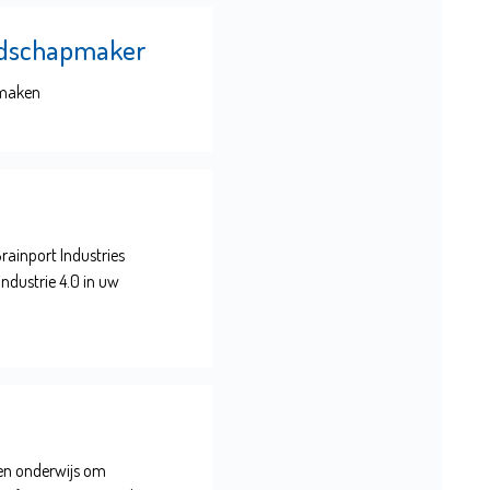
eedschapmaker
pmaken
rainport Industries
ndustrie 4.0 in uw
 en onderwijs om